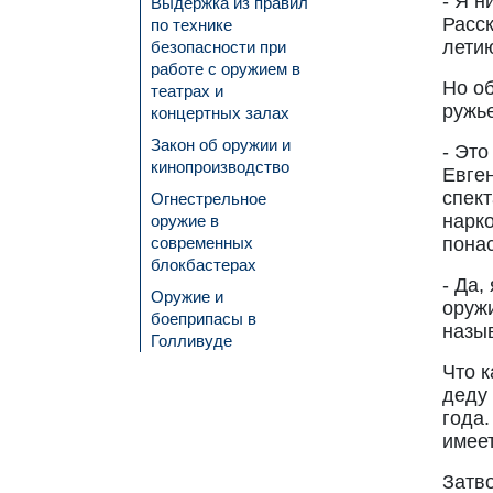
- Я н
Выдержка из правил
Расск
по технике
летию
безопасности при
работе с оружием в
Но о
театрах и
ружь
концертных залах
Закон об оружии и
- Это
кинопроизводство
Евген
спект
Огнестрельное
нарк
оружие в
современных
пона
блокбастерах
- Да,
Оружие и
оружи
боеприпасы в
назы
Голливуде
Что к
деду 
года.
имеет
Затво