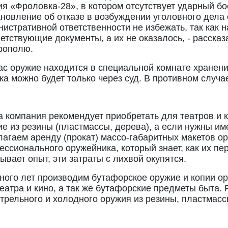
ия «Фроловка-28», в котором отсутствует ударный б
новление об отказе в возбуждении уголовного дела
истративной ответственности не избежать, так как 
етствующие документы, а их не оказалось, - расска
рополю.
с оружие находится в специальной комнате хранения
ка можно будет только через суд. В противном случа
 компания рекомендует приобретать для театров и 
е из резины (пластмассы, дерева), а если нужны им
лагаем аренду (прокат) массо-габаритных макетов о
ссионального оружейника, который знает, как их пере
ывает опыт, эти затраты с лихвой окупятся.
ного лет производим бутафорское оружие и копии о
еатра и кино, а так же бутафорские предметы быта.
трельного и холодного оружия из резины, пластмасс