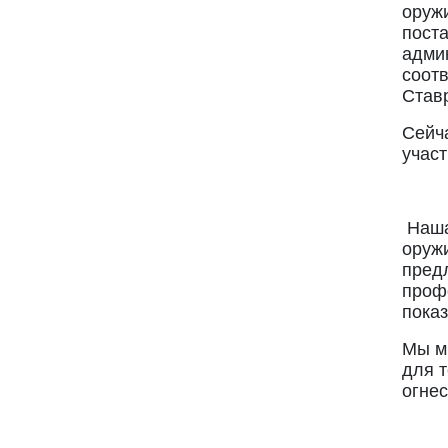
оруж
поста
админ
соотв
Став
Сейча
участ
Наша
оружи
пред
профе
показ
Мы м
для т
огнес