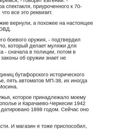
ремся, - говорит Евгений. -
ра спектакля, приуроченного к 70-
что все это реквизит.
жие вернули, а похожее на настоящее
РОВД.
го боевого оружия, - подтвердил
ило, который делает муляжи для
а - сначала в полиции, потом в
законы об оружии знает не
единиц бутафорского исторического
е, пять автоматов МП-38, их иногда
Мосина.
ружья, которое принадлежало моему
рополье и Карачаево-Черкесии 1942
е датировано 1898 годом. Сейчас оно
сти. И магазин я тоже приспособил,