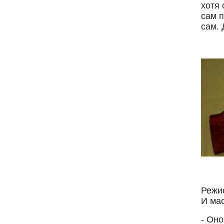
хотя 
сам п
сам. 
На 
Режи
И ма
- Оно