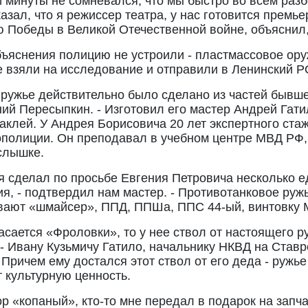
и минуты не сомневался, что мы быстро во всем разбе
азал, что я режиссер театра, у нас готовится премье
 Победы в Великой Отечественной войне, объяснил, 
бъяснения полицию не устроили - пластмассовое ору
е взяли на исследование и отправили в Ленинский 
 ружье действительно было сделано из частей бывше
ий Пересыпкин. - Изготовил его мастер Андрей Гат
аклей. У Андрея Борисовича 20 лет экспертного стаж
ополиции. Он преподавал в учебном центре МВД РФ, 
слышке.
 я сделал по просьбе Евгения Петровича несколько 
я, - подтвердил нам мастер. - Противотанковое ружь
вают «шмайсер», ППД, ППШа, ППС 44-ый, винтовку 
асается «Фроловки», то у нее ствол от настоящего 
- Ивану Кузьмичу Гатило, начальнику НКВД на Став
 Причем ему достался этот ствол от его деда - ружь
 культурную ценность.
р «копаный», кто-то мне передал в подарок на запча