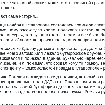
шение закона об оружии может стать причиной срыва
 проекта.
 вот сама история...
нце ноября в Ставрополе состоялась премьера спек
именному рассказу Михаила Шолохова. Поставили ег
а на «ура», зал рукоплескал актерам, и все было б
ссером «Слова» не произошла одна малоприятная и
одъехал ко Дворцу детского творчества, где должна 
нье моего автомобиля лежало бутафорское оружие, к
арковался и побежал в здание. Буквально через нес
лизация, и я, понимая, что создал кому-то помеху, ве
еспонденту «Комсомольской правды в Ставрополе» р
лице Евгения поджидал наряд полиции, который в с
рипаркованные около ДДТ авто. Правоохранители ра
и пластмассовой бутафории одно показалось им по
ящее - гладкоствольное охотничье ружье. Режиссеру