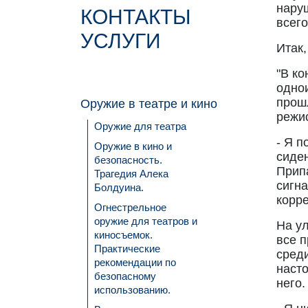
нару
КОНТАКТЫ
всего
УСЛУГИ
Итак,
"В ко
одно
прошл
Оружие в театре и кино
режи
Оружие для театра
- Я п
Оружие в кино и
сиде
безопасность.
Прип
Трагедия Алека
сигна
Болдуина.
корр
Огнестрельное
оружие для театров и
На у
киносъемок.
все п
Практические
сред
рекомендации по
насто
безопасному
него.
использованию.