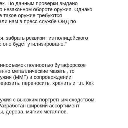
оек. По данным проверки выдано
 о незаконном обороте оружия. Однако
на такое оружие требуются
зали нам в пресс-службе ОВД по
, забрать реквизит из полицейского
е оно будет утилизировано."
киносъемок полностью бутафорское
енно металлические макеты, то
ружия (ММГ) в сопровождении
возить, переносить, хранить и т.п. Как
ружия с высоким портретным сходством
 Разработан широкий ассортимент
ы, дерева, мягких металлов.